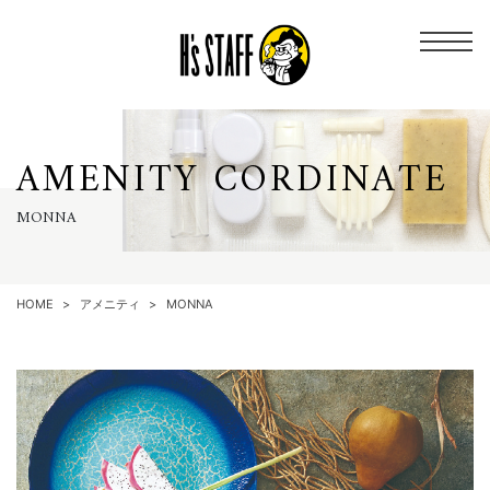
A
M
E
N
I
T
Y
C
O
R
D
I
N
A
T
E
M
O
N
N
A
HOME
アメニティ
MONNA